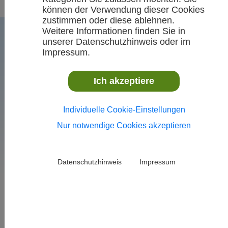
können der Verwendung dieser Cookies
zustimmen oder diese ablehnen.
Weitere Informationen finden Sie in
unserer Datenschutzhinweis oder im
Impressum.
Ich akzeptiere
Individuelle Cookie-Einstellungen
VR-Talentiade-Sichtung
Nur notwendige Cookies akzeptieren
(Gerätturnen Einzel weiblich)
Sonntag, 16. März 2025,
Datenschutzhinweis
Impressum
Illerrieden