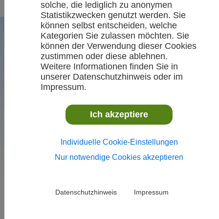
solche, die lediglich zu anonymen
Statistikzwecken genutzt werden. Sie
können selbst entscheiden, welche
Kategorien Sie zulassen möchten. Sie
können der Verwendung dieser Cookies
zustimmen oder diese ablehnen.
Weitere Informationen finden Sie in
unserer Datenschutzhinweis oder im
Impressum.
Ich akzeptiere
VR-Talentiade-Sichtung
(gemischt)
Individuelle Cookie-Einstellungen
Sonntag, 23. Februar 2025,
Nur notwendige Cookies akzeptieren
09:30 Uhr, Stuttgart-
Sillenbuch
Datenschutzhinweis
Impressum