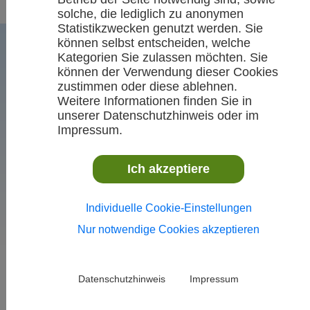
solche, die lediglich zu anonymen
Statistikzwecken genutzt werden. Sie
können selbst entscheiden, welche
Kategorien Sie zulassen möchten. Sie
können der Verwendung dieser Cookies
zustimmen oder diese ablehnen.
Weitere Informationen finden Sie in
unserer Datenschutzhinweis oder im
Impressum.
VR-Talentiade-Sichtung
Ich akzeptiere
(gemischt)
Sonntag, 16. März 2025, 12:30
Individuelle Cookie-Einstellungen
Uhr, Weinstadt-Endersbach
Nur notwendige Cookies akzeptieren
Datenschutzhinweis
Impressum
Volksbank Stuttgart
auf der Suche nach
Handballtalenten