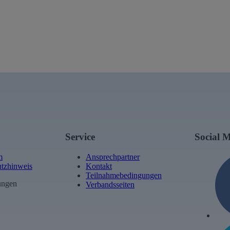
Service
Social 
m
Ansprechpartner
tzhinweis
Kontakt
Teilnahmebedingungen
ungen
Verbandsseiten