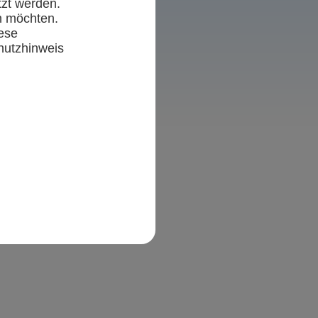
tzt werden.
n möchten.
ese
hutzhinweis
n