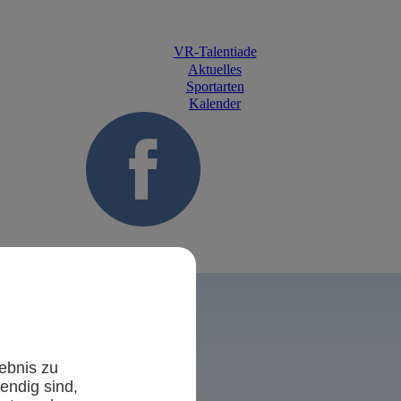
VR-Talentiade
Aktuelles
Sportarten
Kalender
Zurück
ebnis zu
endig sind,