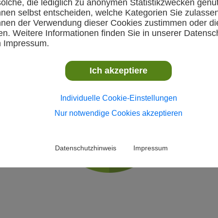
olche, die lediglich zu anonymen Statistikzwecken genu
nnen selbst entscheiden, welche Kategorien Sie zulasse
nnen der Verwendung dieser Cookies zustimmen oder di
VR-Talentiade-Sichtung (gemischt)
n. Weitere Informationen finden Sie in unserer Datensc
m Impressum.
Samstag, 05. April 2025, 09:00 Uhr, Unlinge
Ich akzeptiere
Individuelle Cookie-Einstellungen
Nur notwendige Cookies akzeptieren
Datenschutzhinweis
Impressum