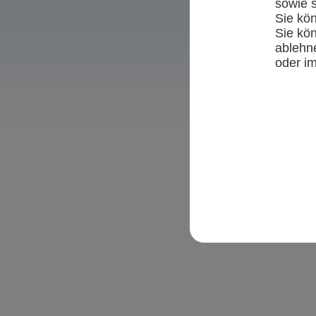
sowie s
Sie kö
Sie kö
ablehne
oder i