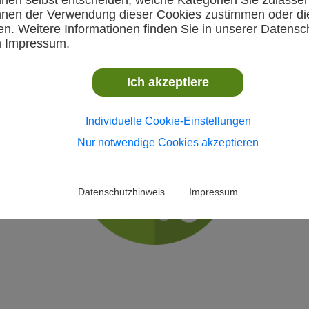
nnen der Verwendung dieser Cookies zustimmen oder di
n. Weitere Informationen finden Sie in unserer Datensc
m Impressum.
-Talentiade-CUP (Vorrunde Bezirk Junior
mstag, 20. September 2025
Ich akzeptiere
Individuelle Cookie-Einstellungen
Nur notwendige Cookies akzeptieren
Datenschutzhinweis
Impressum