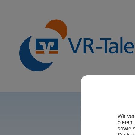
Wir ve
bieten.
sowie s
Sie kö