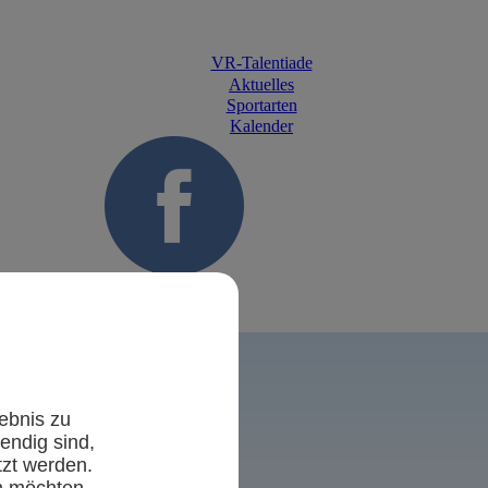
VR-Talentiade
Aktuelles
Sportarten
Kalender
Zurück
ebnis zu
endig sind,
tzt werden.
n möchten.