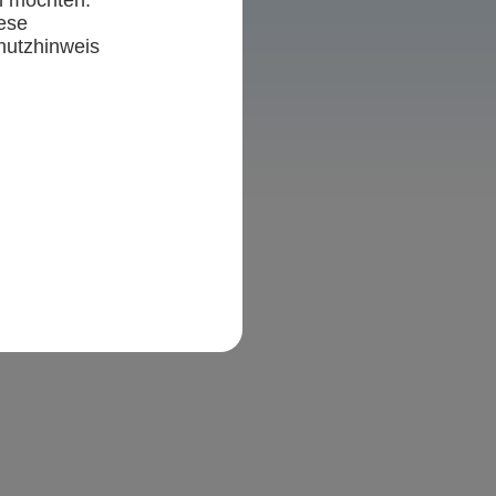
ese
hutzhinweis
en)