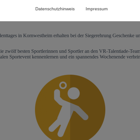
Datenschutzhinweis
Impressum
un mit der 2. Runde auf Bezirksebene, mit dem Bezirksentscheid (VR-Ta
lenttages in Kornwestheim erhalten bei der Siegerehrung Geschenke u
n die zwölf besten Sportlerinnen und Sportler an den VR-Talentiade-Te
ionalen Sportevent kennenlernen und ein spannendes Wochenende verbri