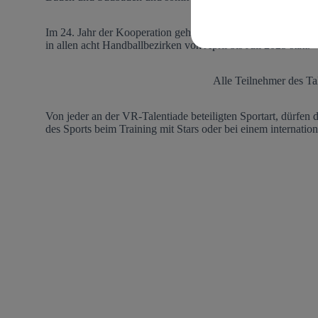
Im 24. Jahr der Kooperation geht die Veranstaltungsreihe n
in allen acht Handballbezirken von April bis Juli 2025 statt.
Alle Teilnehmer des Ta
Von jeder an der VR-Talentiade beteiligten Sportart, dürfe
des Sports beim Training mit Stars oder bei einem internat