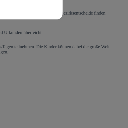
lentiade-Auswahl), weiter. Diese Bezirksentscheide finden
nd Urkunden überreicht.
am-Tagen teilnehmen. Die Kinder können dabei die große Welt
ngen.