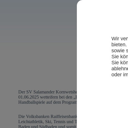
Wir ve
bieten.
sowie s
Volksbank Lud
Sie kö
Sie kö
ablehne
VR-Talent
oder i
Der SV Salamander Kornwetsheim und die Volksbank Ludwig
01.06.2025 wetteifern bei den „Bezirksentscheiden“ besond
Handballspiele auf dem Programm.
Die Volksbanken Raiffeisenbanken in Württemberg haben da
Leichtathletik, Ski, Tennis und Turnen aufgestellt. Im Jahr 
Baden und Südbaden und somit in ganz Baden-Württemberg s