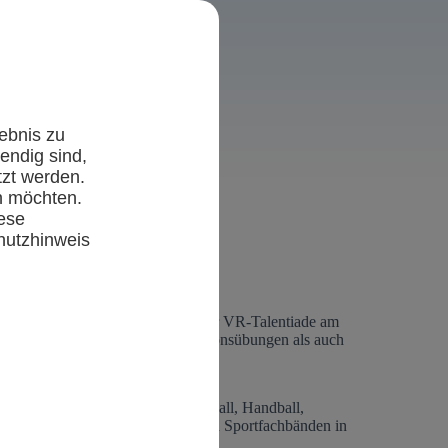
ebnis zu
endig sind,
tzt werden.
andballtalente
n möchten.
ese
hutzhinweis
01.06.2025
nnendes Sportfest. Im Rahmen der VR-Talentiade am
staltung stehen sowohl Koordinationsübungen als auch
chverbänden der Sportarten Fußball, Handball,
eranstaltungen auch in den benannten Sportfachbänden in