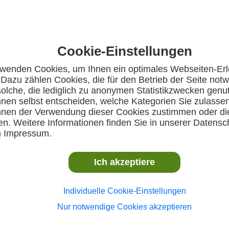
VR-Talentiade-Auswahl (gemischt)
Sonntag, 01. Juni 2025, Kornwestheim
Cookie-Einstellungen
rwenden Cookies, um Ihnen ein optimales Webseiten-Erl
 Dazu zählen Cookies, die für den Betrieb der Seite notw
olche, die lediglich zu anonymen Statistikzwecken genu
wigsburg-Kornwestheim sucht viele neue H
nnen selbst entscheiden, welche Kategorien Sie zulasse
nnen der Verwendung dieser Cookies zustimmen oder di
n. Weitere Informationen finden Sie in unserer Datensc
iade-Veranstaltung zusammen mit SV Salamander Kornwestheim am 
m Impressum.
Ich akzeptiere
sburg-Kornwestheim organisieren zusammen ein vielfältiges und spa
ers begabte Mädchen und Jungen des Jahrgangs 2014. Bei dieser Veran
Individuelle Cookie-Einstellungen
Nur notwendige Cookies akzeptieren
s Konzept im Jahre 2001 zusammen mit den württembergischen Sportfa
2009 stieß dann noch die Sportart Golf hinzu. Seit 2010 finden diese V
tatt.